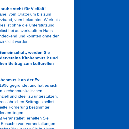
sruhe steht für Vielfalt!
trane, vom Oratorium bis zum
azzband, vom bekannten Werk bis
lles ist ohne die Unterstützung
elbst bei ausverkauftem Haus
tendeckend und könnten ohne den
wirklicht werden.
 Gemeinschaft, werden Sie
rdervereins Kirchenmusik und
chen Beitrag zum kulturellen
chenmusik an der Ev.
996 gegründet und hat es sich
en kirchenmusikalischen
nziell und ideell zu unterstützen.
res jährlichen Beitrages selbst
zielte Förderung bestimmter
erzen liegen.
t veranstaltet, erhalten Sie
und Besuche von Veranstaltungen