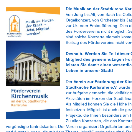
Die Musik an der Stadtkirche Karl
Von Jung bis Alt, von Bach bis Col
Orgelkonzert, von Orchester bis J
zur Ur- oder Erstaufführung. Dies a
des Fördervereins nicht möglich. S
sind solche Konzerte niemals kos
Beitrag des Fördervereins nicht ver
Deshalb: Werden Sie Teil dieser
Mitglied des gemeinnützigen Fö
leisten Sie damit einen wesentli
Leben in unserer Stadt!
Der
Verein zur Förderung der Kir
Stadtkirche Karlsruhe e.V.
wurde 1
zur Aufgabe gemacht, die vielfältig
Aktivitäten im Herzen der Stadt fina
Als Mitglied können Sie die Höhe Ih
festsetzen. Möglich ist auch die ge
Projekte, die Ihnen besonders am H
Zu allen Konzerten, die das Kantora
vergünstigte Eintrittskarten. Der Verein organisiert Orgelfahrten 