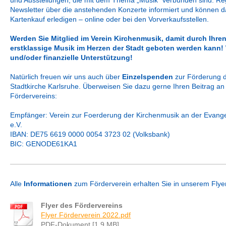
und Ausstellungen, die mit dem Thema „Musik” verbunden sind. R
Newsletter über die anstehenden Konzerte informiert und können da
Kartenkauf erledigen – online oder bei den Vorverkaufsstellen.
Werden Sie Mitglied im Verein Kirchenmusik, damit durch Ihren
erstklassige Musik im Herzen der Stadt geboten werden kann!
und/oder finanzielle Unterstützung!
Natürlich freuen wir uns auch über
Einzelspenden
zur Förderung d
Stadtkirche Karlsruhe. Überweisen Sie dazu gerne Ihren Beitrag a
Fördervereins:
Empfänger: Verein zur Foerderung der Kirchenmusik an der Evange
e.V.
IBAN: DE75 6619 0000 0054 3723 02 (
Volksbank)
BIC: GENODE61KA1
Alle
Informationen
zum Förderverein erhalten Sie in unserem Flyer
Flyer des Fördervereins
Flyer Förderverein 2022.pdf
PDF-Dokument [1.9 MB]