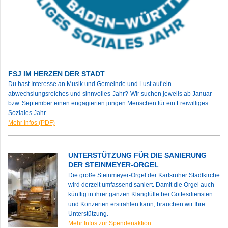
FSJ IM HERZEN DER STADT
Du hast Interesse an Musik und Gemeinde und Lust auf ein
abwechslungsreiches und
sinnvolles
Jahr?
Wir suchen jeweils ab Januar
bzw. September einen engagierten jungen Menschen für ein Freiwilliges
Soziales Jahr.
Mehr Infos (PDF)
UNTERSTÜTZUNG FÜR DIE SANIERUNG
DER STEINMEYER-ORGEL
Die große Steinmeyer-Orgel der Karlsruher Stadtkirche
wird derzeit umfassend saniert. Damit die Orgel auch
künftig in ihrer ganzen Klangfülle bei Gottesdiensten
und Konzerten erstrahlen kann, brauchen wir Ihre
Unterstützung.
Mehr Infos zur Spendenaktion