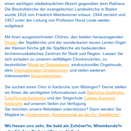
einen wichtigen städtebaulichen Akzent gegenüber dem Rathaus.
Die Bischofskirche der evangelischen Landeskirche in Baden
wurde 1816 von Friedrich Weinbrenner erbaut, 1944 zerstört und
1957 unter der Leitung von Professor Horst Linde wieder
aufgebaut.
Mit ihren ausgezeichneten Chören, den beiden herausragenden
Orgeln
der Stadtkirche und der wunderbaren neuen Lenter-Orgel
der Kleinen Kirche gilt die Stadtkirche als bedeutendes
kirchenmusikalisches Zentrum für Stadt und Region.​ Lassen Sie
sich einladen zu unseren vielfältigen Chorkonzerten, zu
besinnlicher
Musik im Gottesdienst
, eindrucksvoller Orgelmusik,
dem
Internationalen Orgelsommer
und vielen weiteren
interessanten
Konzertterminen
.
Sie suchen einen Chor in Karlsruhe zum Mitsingen? Gerne stellen
wir Ihnen die wichtigsten Informationen zum
Bachchor Karlsruhe
,
CoroPiccolo Karlsruhe
und der Singschule
Cantus Juvenum
Karlsruhe
auf unseren Seiten zur Verfügung.
Sie möchten unsere Aktivitäten unterstützen? Dann werden Sie
Mitglied im
Förderverein „Kirchenmusik an der Ev. Stadtkirche”
.
Wir freuen uns sehr, Sie bald als Zuhörer*in, Mitwirkende*n