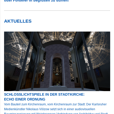
oder Förderer*in begrüßen zu dürfen!
AKTUELLES
SCHLOSSLICHTSPIELE IN DER STADTKIRCHE:
ECHO EINER ORDNUNG
Vom Bauteil zum Kirchenraum, vom Kirchenraum zur Stadt: Der Karlsruher
Medienkünstler Nikolaus Völzow setzt sich in einer audiovisuellen
Rauminszenierung mit Weinbrenners Verbindung von Architektur und Stadt