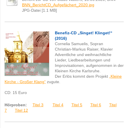
BNN_BerichtCD_Aufgefächert_2020.jpg
JPG-Datei [1.1 MB]
Benefiz-CD „Singet! Klinget!“
(2016)
Cornelia Samuelis, Sopran
Christian-Markus Raiser, Klavier
Adventliche und weihnachtliche
Lieder, Liedbearbeitungen und
Improvisationen, aufgenommen in der
Kleinen Kirche Karlsruhe.
Der Erlös kommt dem Projekt
„Kleine
Kirche - Großer Klang“
zugute.
CD: 15
Euro
Hörproben:
Titel 3
Titel 4
Titel 5
Titel 6
Titel
7
Titel 12