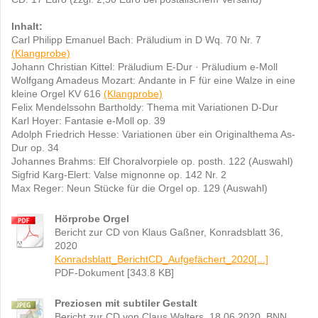
Inhalt:
Carl Philipp Emanuel Bach: Präludium in D Wq. 70 Nr. 7
(Klangprobe)
Johann Christian Kittel
:
Präludium E-Dur · Präludium e-Moll
Wolfgang Amadeus Mozart
:
Andante in F für eine Walze in eine
kleine Orgel KV 616
(Klangprobe)
Felix Mendelssohn Bartholdy
:
Thema mit Variationen D-Dur
Karl Hoyer
:
Fantasie e-Moll op. 39
Adolph Friedrich Hesse
:
Variationen über ein Originalthema As-
Dur op. 34
Johannes Brahms: Elf Choralvorpiele op. posth. 122 (Auswahl)
Sigfrid Karg-Elert
:
Valse mignonne op. 142 Nr. 2
Max Reger
:
Neun Stücke für die Orgel op. 129 (Auswahl)
Hörprobe Orgel
Bericht zur CD von Klaus Gaßner, Konradsblatt 36,
2020
Konradsblatt_BerichtCD_Aufgefächert_2020[...]
PDF-Dokument [343.8 KB]
Preziosen mit subtiler Gestalt
Bericht zur CD von Claus Walters, 18.06.2020, BNN