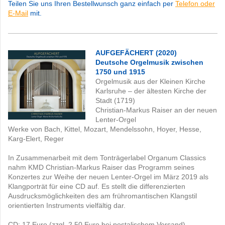
Teilen Sie uns Ihren Bestellwunsch ganz einfach per
Telefon oder
E-Mail
mit.
AUFGEFÄCHERT
(2020)
Deutsche Orgelmusik zwischen
1750 und 1915
Orgelmusik aus der Kleinen Kirche
Karlsruhe – der ältesten Kirche der
Stadt (1719)
Christian-Markus Raiser an der neuen
Lenter-Orgel
Werke von Bach, Kittel, Mozart, Mendelssohn, Hoyer, Hesse,
Karg-Elert, Reger
In Zusammenarbeit mit dem Tonträgerlabel Organum Classics
nahm KMD Christian-Markus Raiser das Programm seines
Konzertes zur Weihe der neuen Lenter-Orgel im März 2019 als
Klangporträt für eine CD auf. Es stellt die differenzierten
Ausdrucksmöglichkeiten des am frühromantischen Klangstil
orientierten Instruments vielfältig dar.
CD: 17 Euro (zzgl. 2,50 Euro bei postalischem Versand)